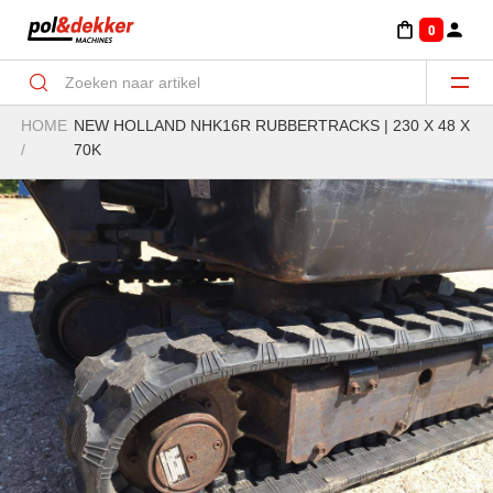
0
HOME
NEW HOLLAND NHK16R RUBBERTRACKS | 230 X 48 X
Aanbouwdelen Minigraver-Graven/klemmen
/
70K