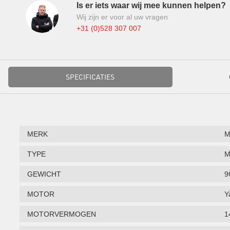
Is er iets waar wij mee kunnen helpen?
Wij zijn er voor al uw vragen
+31 (0)528 307 007
SPECIFICATIES
MERK
M
TYPE
M
GEWICHT
9
MOTOR
Y
MOTORVERMOGEN
1