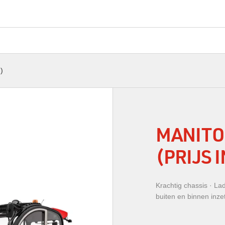
)
MANITOU
(PRIJS 
Krachtig chassis · La
buiten en binnen inze