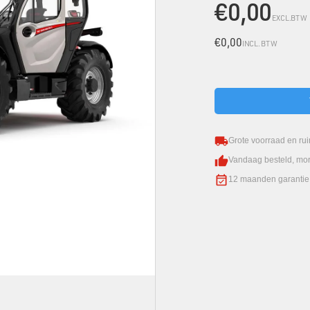
€0,00
EXCL.BTW
€0,00
INCL. BTW
Grote voorraad en ru
Vandaag besteld, mo
12 maanden garantie