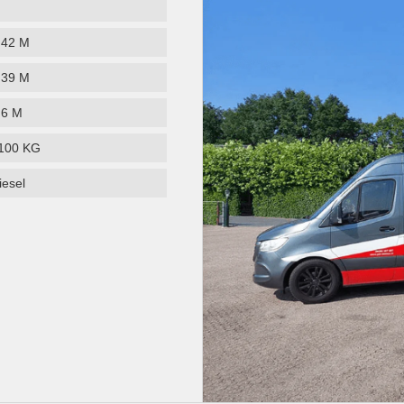
,42 M
,39 M
,6 M
100 KG
iesel