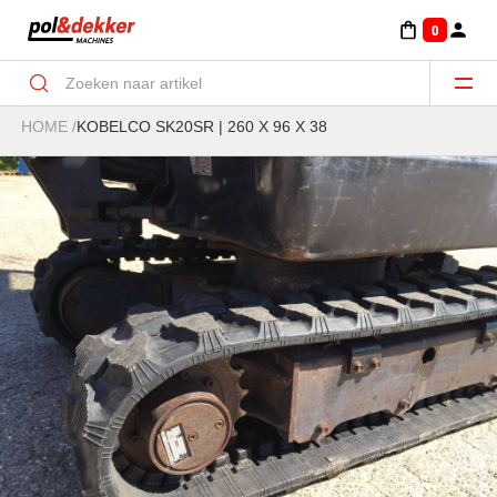
0
HOME
/
KOBELCO SK20SR | 260 X 96 X 38
Aanbouwdelen Minigraver-Graven/klemmen