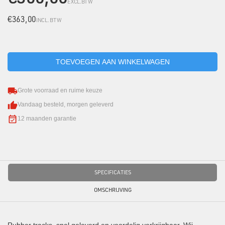
EXCL.BTW
€363,00
INCL. BTW
Grote voorraad en ruime keuze
Vandaag besteld, morgen geleverd
12 maanden garantie
SPECIFICATIES
OMSCHRIJVING
Rubber tracks, snel geleverd en voordelig verkrijgbaar. Wij