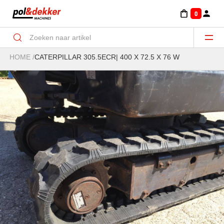
0
HOME
/
CATERPILLAR 305.5ECR| 400 X 72.5 X 76 W
Aanbouwdelen Minigraver-Graven/klemmen