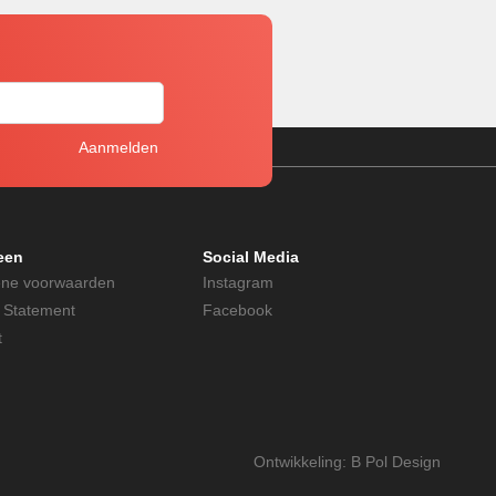
f
een
Social Media
ne voorwaarden
Instagram
y Statement
Facebook
t
Ontwikkeling:
B Pol Design