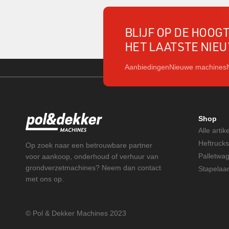
BLIJF OP DE HOOG
HET LAATSTE NIE
Aanbiedingen
Nieuwe machines
Shop
Alle artik
Heftrucks
Op zoek naar een betrouwbare partner
Palletwa
voor aankoop, onderhoud of verhuur van
grondverzetmachines? Neem dan contact
Stapelaa
met ons op.
© Pol & Dekker Machines 2023