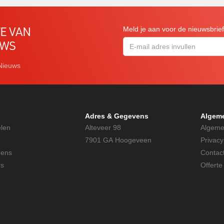
TE VAN
Meld je aan voor de nieuwsbrie
UWS
Nieuws
Adres & Gegevens
Algem
elen
Alteveer 98
Algeme
7901 GA Hoogeveen
Privac
gens
Contac
rs
Offerte